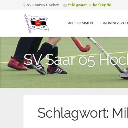
SV Saar05 Hockey
info@saar05-hockey.de
WILLKOMMEN
TRAININGSZEI
SV Saar o5 Hoc
Schlagwort:
Mi