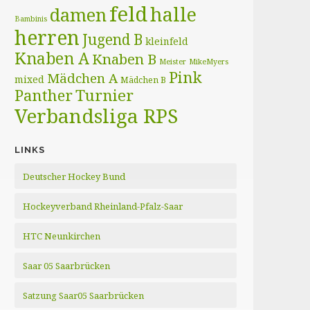
feld
halle
damen
Bambinis
herren
Jugend B
kleinfeld
Knaben A
Knaben B
Meister
MikeMyers
Pink
Mädchen A
mixed
Mädchen B
Panther
Turnier
Verbandsliga RPS
LINKS
Deutscher Hockey Bund
Hockeyverband Rheinland-Pfalz-Saar
HTC Neunkirchen
Saar 05 Saarbrücken
Satzung Saar05 Saarbrücken