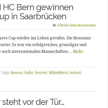
nd HC Bern gewinnen
up in Saarbrücken
Schreib einen Kommentar
ers Cup wieder ins Leben gerufen. Die Resonanz
wartet. Es war ein erfolgreiches, gruseliges und
e auch internationalen Mannschaften….
Mehr
Tags:
damen
,
halle
,
herren
,
MikeMyers
,
mixed
,
 steht vor der Tür…