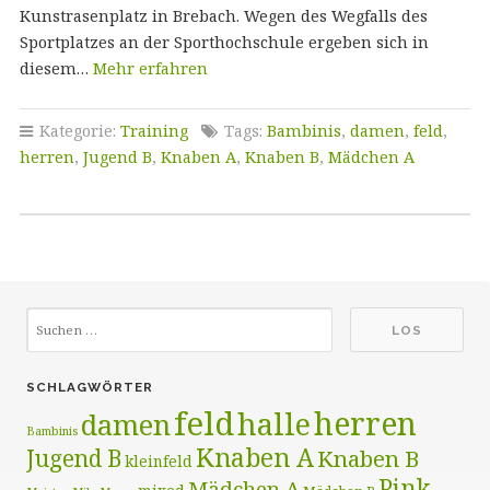
Kunstrasenplatz in Brebach. Wegen des Wegfalls des
Sportplatzes an der Sporthochschule ergeben sich in
diesem…
Mehr erfahren
Kategorie:
Training
Tags:
Bambinis
,
damen
,
feld
,
herren
,
Jugend B
,
Knaben A
,
Knaben B
,
Mädchen A
SCHLAGWÖRTER
feld
herren
halle
damen
Bambinis
Knaben A
Jugend B
Knaben B
kleinfeld
Pink
Mädchen A