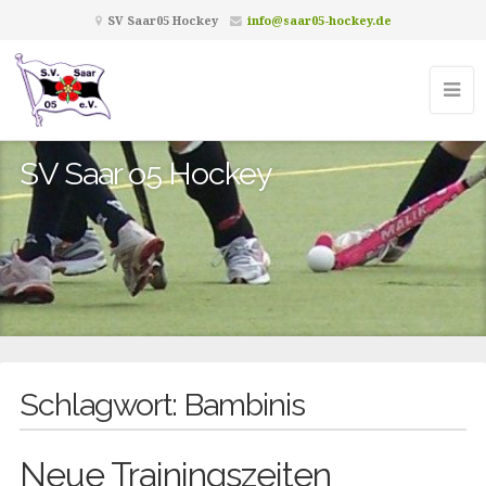
SV Saar05 Hockey
info@saar05-hockey.de
SV Saar o5 Hockey
Schlagwort:
Bambinis
Neue Trainingszeiten