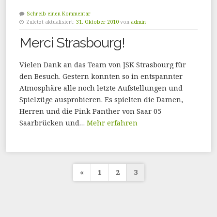
Schreib einen Kommentar
Zuletzt aktualisiert:
31. Oktober 2010
von
admin
Merci Strasbourg!
Vielen Dank an das Team von JSK Strasbourg für
den Besuch. Gestern konnten so in entspannter
Atmosphäre alle noch letzte Aufstellungen und
Spielzüge ausprobieren. Es spielten die Damen,
Herren und die Pink Panther von Saar 05
Saarbrücken und…
Mehr erfahren
Seitennummerierung
«
1
2
3
der
Beiträge