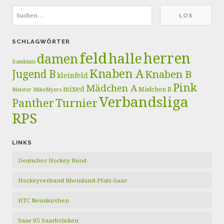
SCHLAGWÖRTER
feld
herren
halle
damen
Bambinis
Knaben A
Jugend B
Knaben B
kleinfeld
Pink
Mädchen A
mixed
Mädchen B
Meister
MikeMyers
Verbandsliga
Panther
Turnier
RPS
LINKS
Deutscher Hockey Bund
Hockeyverband Rheinland-Pfalz-Saar
HTC Neunkirchen
Saar 05 Saarbrücken