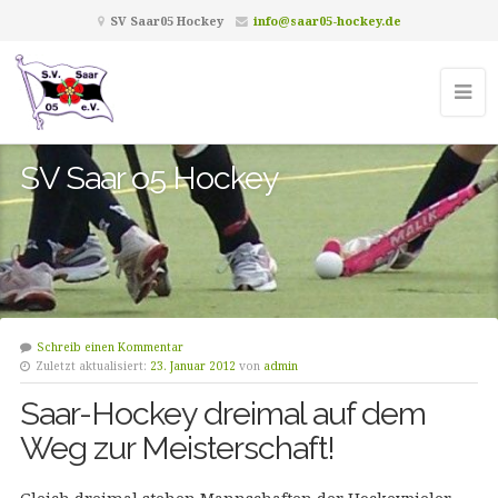
SV Saar05 Hockey
info@saar05-hockey.de
SV Saar o5 Hockey
Schreib einen Kommentar
Zuletzt aktualisiert:
23. Januar 2012
von
admin
Saar-Hockey dreimal auf dem
Weg zur Meisterschaft!